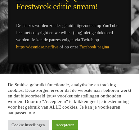
Feestweek editie stream!
De pauzes worden zonder geluid uitgezonden op YouTube.
Iets met copyright en we willen (nog) niet geblokkeerd
worden. Je kan de pauzes volgen via Twitch op
https://desmidse.net/live
of op onze
Facebook pagina
De Smidse gebruikt functionele, analytische en tracking
cookies. Deze zorgen ervoor dat de website naar behoren werkt
en dat bijvoorbeeld jouw voorkeursinstellingen onthouden
worden. Door op "Accepteren" te klikken geef je toestemming
CONTACT
voor het gebruik van ALLE cookies. Je kan je voorkeuren
aanpassen op:
Facebook
YouTube
Instagram
Cookie Instellingen
Accepteren
© 2022 • DE SMIDSE • NIEKERK - OLDEKERK - FAAN