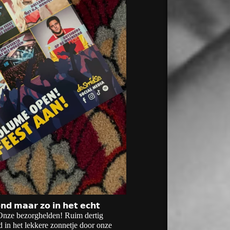
𝗻𝗱 𝗺𝗮𝗮𝗿 𝘇𝗼 𝗶𝗻 𝗵𝗲𝘁 𝗲𝗰𝗵𝘁
 Onze bezorghelden! Ruim dertig
d in het lekkere zonnetje door onze