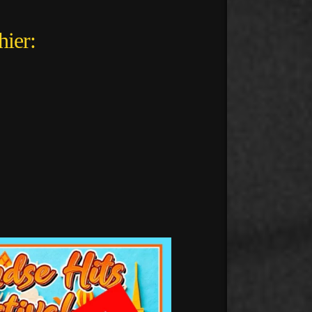
hier:
desmidse
Aug 2