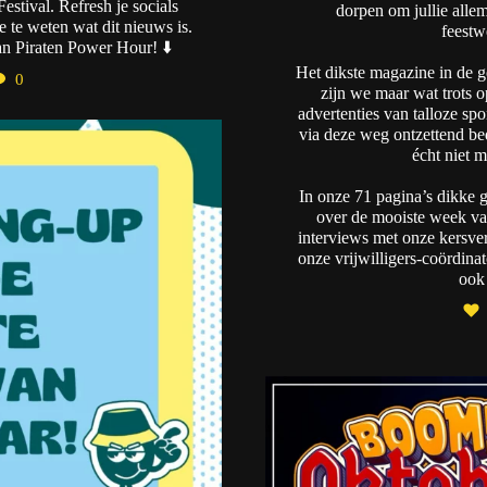
estival. Refresh je socials
dorpen om jullie alle
 te weten wat dit nieuws is.
feestw
n Piraten Power Hour! ⬇️
Het dikste magazine in de g
0
zijn we maar wat trots o
advertenties van talloze s
via deze weg ontzettend be
e
écht niet 
8
In onze 71 pagina’s dikke g
over de mooiste week van
interviews met onze kersver
onze vrijwilligers-coördin
ook