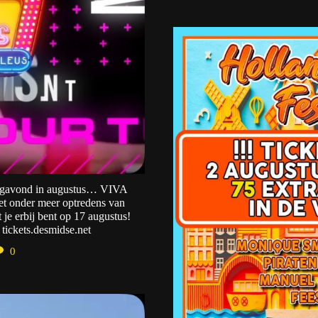
agavond in augustus… VIVA
 onder meer optredens van
 je erbij bent op 17 augustus!
 tickets.desmidse.net
0
e
1