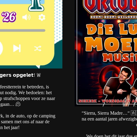
𝗴𝗲𝗿𝘀 𝗼𝗽𝗴𝗲𝗹𝗲𝘁! 🚨
estterrein te betreden, is
out nodig. We bedoelen: het
 op strafschoppen voor ze naar
i gaan… 🫠
“Sierra, Sierra Madre…“ 🇦
erk, in de auto, op de camping
na een aantal jaren afwezigh
l samen met ons af naar de
 het jaar!
We doen het dit jaar dus e