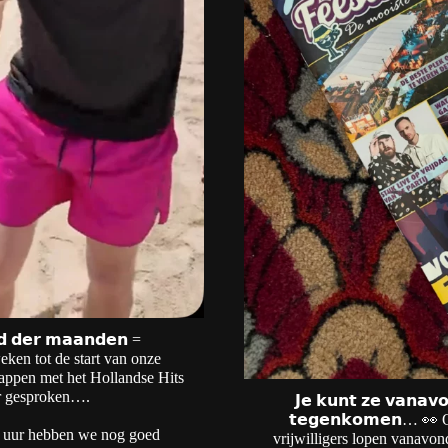
 𝗱𝗲𝗿 𝗺𝗮𝗮𝗻𝗱𝗲𝗻 =
en tot de start van onze
rappen met het Hollandse Hits
r gesproken….
𝗝𝗲 𝗸𝘂𝗻𝘁 𝘇𝗲 𝘃𝗮𝗻𝗮𝘃
𝘁𝗲𝗴𝗲𝗻𝗸𝗼𝗺𝗲𝗻… 👀
 uur hebben we nog goed
vrijwilligers lopen vanavon