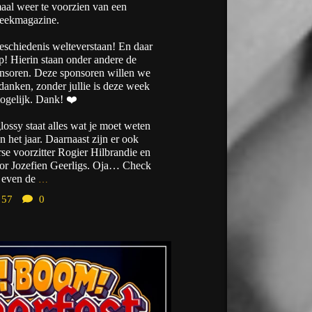
maal weer te voorzien van een
eekmagazine.
eschiedenis welteverstaan! En daar
p! Hierin staan onder andere de
ponsoren. Deze sponsoren willen we
danken, zonder jullie is deze week
mogelijk. Dank! ❤️
lossy staat alles wat je moet weten
 het jaar. Daarnaast zijn er ook
se voorzitter Rogier Hilbrandie en
ator Jozefien Geerligs. Oja… Check
 even de
…
57
0
desmidse
Jul 26