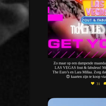
Zo maar op een dampende maand
LAS VEGAS fout & fabuleus! Met
The Euro’s en Lara Millaa. Zorg dat
😍 kaarten zijn te koop via
31
desmids
Aug 