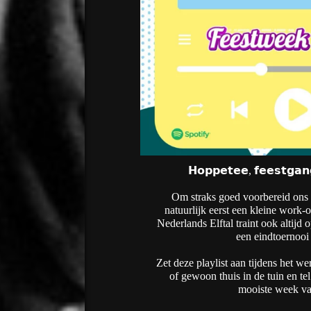
𝗛𝗼𝗽𝗽𝗲𝘁𝗲𝗲, 𝗳𝗲𝗲𝘀𝘁𝗴𝗮𝗻
Om straks goed voorbereid ons fe
natuurlijk eerst een kleine work-
Nederlands Elftal traint ook altijd
een eindtoernoo
Zet deze playlist aan tijdens het w
of gewoon thuis in de tuin en te
mooiste week van