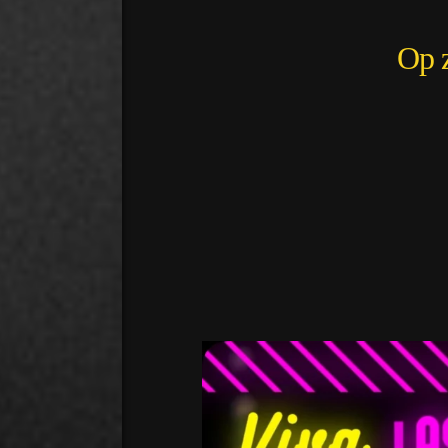
Op z
desmids
Aug 