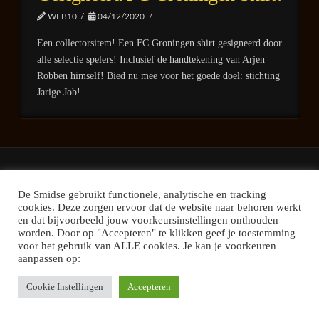
WEB10
04/12/2020
Een collectorsitem! Een FC Groningen shirt gesigneerd door
alle selectie spelers! Inclusief de handtekening van Arjen
Robben himself! Bied nu mee voor het goede doel: stichting
Jarige Job!
De Smidse gebruikt functionele, analytische en tracking
cookies. Deze zorgen ervoor dat de website naar behoren werkt
CONTACT
en dat bijvoorbeeld jouw voorkeursinstellingen onthouden
worden. Door op "Accepteren" te klikken geef je toestemming
Facebook
YouTube
Instagram
voor het gebruik van ALLE cookies. Je kan je voorkeuren
aanpassen op:
© 2022 • DE SMIDSE • NIEKERK - OLDEKERK - FAAN
Cookie Instellingen
Accepteren